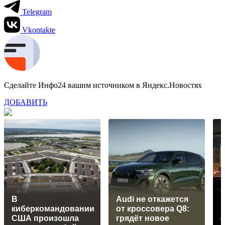
Telegram
Vkontakte
Сделайте Инфо24 вашим источником в Яндекс.Новостях
ДОБАВИТЬ
В
Audi не откажется
киберкомандовании
от кроссовера Q8:
США произошла
грядёт новое
с