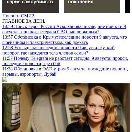
серия самоубийств
поколение
Новости СМИ2
ГЛАВНОЕ ЗА ДЕНЬ
14:59
Поиск Героя России Асылханова: последние новости 9
августа, зацепки, ветерана СВО нашли живым?
13:57
Обстановка в Крыму: последние новости 9 августа, что
с бензином и электричеством, как доехать
12:58
Усольцевы: последние новости 9 августа, жуткий
поворот, где находятся тела членов семьи?
11:57
Почему Telegram не работает сегодня, 9 августа: прокси,
последние новости, где сбой
11:28
Обстановка в ОАЭ утром 9 августа: последние новости,
взрывы, аэропорты, Дубай