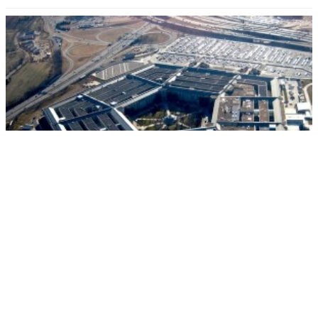
Необычная цепь самоубийств произошла в Пентагоне
РЕКЛАМА • ООО СТРОИТЕЛЬНЫЙ ТОРГОВЫЙ ДОМ «ПЕТРОВИЧ». ИНН: 7802348846