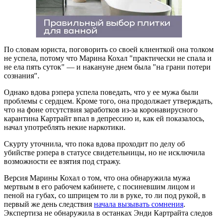
По словам юриста, поговорить со своей клиенткой она толком
не успела, потому что Марина Кохал "практически не спала и
не ела пять суток" — и накануне днем была "на грани потери
сознания".
Однако вдова рэпера успела поведать, что у ее мужа были
проблемы с сердцем. Кроме того, она продолжает утверждать,
что на фоне отсутствия заработков из-за коронавирусного
карантина Картрайт впал в депрессию и, как ей показалось,
начал употреблять некие наркотики.
Скурту уточнила, что пока вдова проходит по делу об
убийстве рэпера в статусе свидетельницы, но не исключила
возможности ее взятия под стражу.
Версия Марины Кохал о том, что она обнаружила мужа
мертвым в его рабочем кабинете, с посиневшим лицом и
пеной на губах, со шприцем то ли в руке, то ли под рукой, в
первый же день следствия
начала вызывать сомнения
.
Экспертиза не обнаружила в останках Энди Картрайта следов