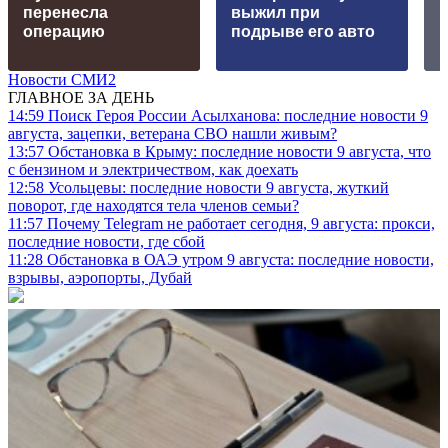
перенесла
выжил при
р
операцию
подрыве его авто
р
Новости СМИ2
ГЛАВНОЕ ЗА ДЕНЬ
14:59
Поиск Героя России Асылханова: последние новости 9
августа, зацепки, ветерана СВО нашли живым?
13:57
Обстановка в Крыму: последние новости 9 августа, что
с бензином и электричеством, как доехать
12:58
Усольцевы: последние новости 9 августа, жуткий
поворот, где находятся тела членов семьи?
11:57
Почему Telegram не работает сегодня, 9 августа: прокси,
последние новости, где сбой
11:28
Обстановка в ОАЭ утром 9 августа: последние новости,
взрывы, аэропорты, Дубай