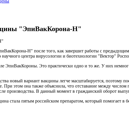
 цены
акцины "ЭпиВакКорона-Н"
Н"
пиВакКорона-Н" после того, как завершит работы с предыдущи
ого научного центра вирусологии и биотехнологии "Вектор" Рос
сле ЭпиВакКороны. Это практически одно и то же. У них немног
тва новый вариант вакцины легче масштабируется, поэтому пос
е. При этом она также объяснила, что отставание между числом
после производства. В данный момент в гражданский оборот вып
на стала пятым российским препаратом, который помогает в б