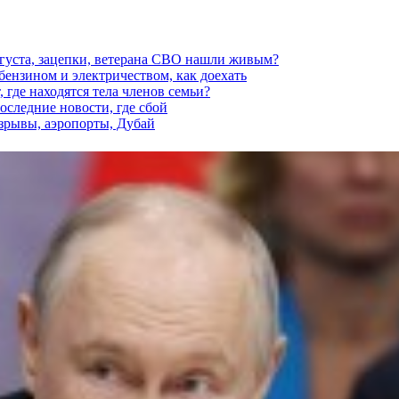
вгуста, зацепки, ветерана СВО нашли живым?
 бензином и электричеством, как доехать
 где находятся тела членов семьи?
последние новости, где сбой
взрывы, аэропорты, Дубай