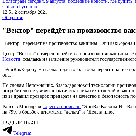
Волгограде сегодня, 9 августа: последние новости, где купить,
Сабина Гусейнова
12:51 2 сентября 2021
Общество
"Вектор" перейдёт на производство в
"Вектор" перейдёт на производство вакцины "ЭпиВакКорона-
Центр "Вектор" намерен перейти на производство вакцины "Э
Новости
, ссылаясь на заявление руководителя государственн
"ЭпиВакКорону-Н и делали для того, чтобы перейти на неё по
она.
По словам Непомнящих, благодаря новой технологии производс
потребители не увидят практически никаких отличий в вакцин
из-за правил проверок препарата на качество и безопасность 
Ранее в Минздраве
зарегистрировали
"ЭпиВакКороны-Н". Вакци
на 79% в борьбе с штаммами "дельта" и "Дельта плюс".
ПОДЕЛИТЬСЯ В
Telegram