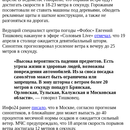
достигать скорости в 18-23 метра в секунду. Горожанам
посоветовали не ставить машины под деревьями, обходить
рекламные щиты и шаткие конструкции, а также не
разгоняться на дорогах.
Ведущий специалист центра погоды «Фобос» Евгений
Тишковец накануне в эфире «Соловьев Live»
отмечал
, что 19
апреля в столице ожидается девятибалльный шторм.
Синоптик прогнозировал усиление ветра к вечеру до 25
метров в секунду.
«Высока вероятность падения предметов. Есть
угроза жизни и здоровью людей, возможны
повреждения автомобилей. Из-за сноса посадка
самолётов может быть ограничена или
запрещена. В зону шторма с ветром более 20
метров в секунду попадут Брянская,
Орловская, Тульская, Калужская и Московская
области»
, — говорил Тишковец.
Инфо24 ранее
писало
, что в Москве, согласно прогнозам
синоптиков, в ближайшие дни может выпасть до 40
процентов месячной нормы осадков и ожидается сильный
ветер. МЧС предупреждало, что 18 апреля скорость порывов
ветра достигала 12 метров в секунду.