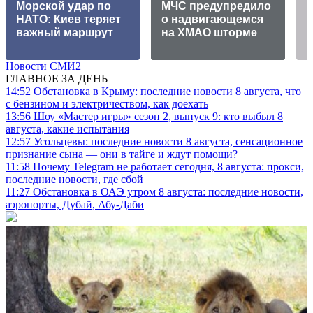
Морской удар по
МЧС предупредило
НАТО: Киев теряет
о надвигающемся
п
важный маршрут
на ХМАО шторме
Новости СМИ2
ГЛАВНОЕ ЗА ДЕНЬ
14:52
Обстановка в Крыму: последние новости 8 августа, что
с бензином и электричеством, как доехать
13:56
Шоу «Мастер игры» сезон 2, выпуск 9: кто выбыл 8
августа, какие испытания
12:57
Усольцевы: последние новости 8 августа, сенсационное
признание сына — они в тайге и ждут помощи?
11:58
Почему Telegram не работает сегодня, 8 августа: прокси,
последние новости, где сбой
11:27
Обстановка в ОАЭ утром 8 августа: последние новости,
аэропорты, Дубай, Абу-Даби