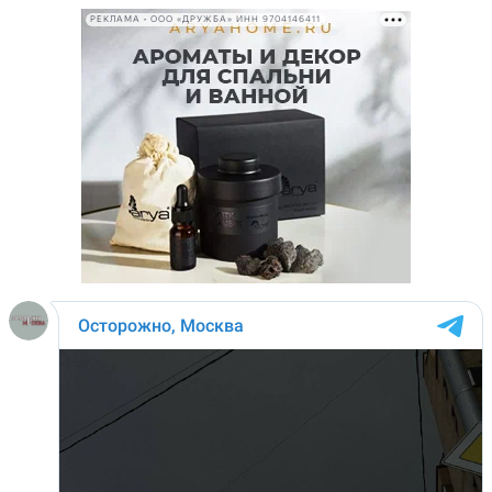
РЕКЛАМА • ООО «ДРУЖБА» ИНН 9704146411