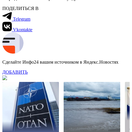
ПОДЕЛИТЬСЯ В
Telegram
Vkontakte
Сделайте Инфо24 вашим источником в Яндекс.Новостях
ДОБАВИТЬ
П