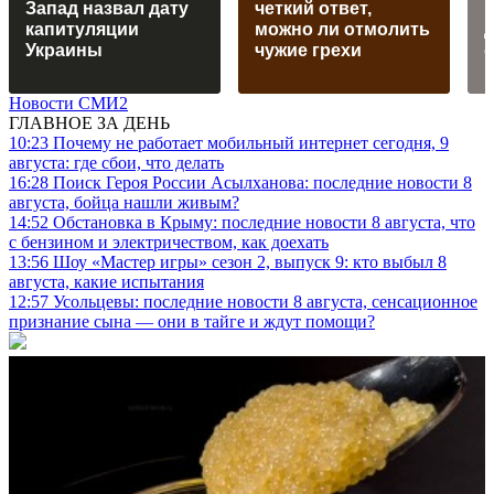
Запад назвал дату
четкий ответ,
капитуляции
можно ли отмолить
Украины
чужие грехи
с
Новости СМИ2
ГЛАВНОЕ ЗА ДЕНЬ
10:23
Почему не работает мобильный интернет сегодня, 9
августа: где сбои, что делать
16:28
Поиск Героя России Асылханова: последние новости 8
августа, бойца нашли живым?
14:52
Обстановка в Крыму: последние новости 8 августа, что
с бензином и электричеством, как доехать
13:56
Шоу «Мастер игры» сезон 2, выпуск 9: кто выбыл 8
августа, какие испытания
12:57
Усольцевы: последние новости 8 августа, сенсационное
признание сына — они в тайге и ждут помощи?