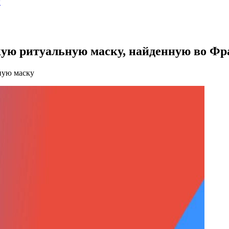
ы
дкую ритуальную маску, найденную во Ф
ную маску