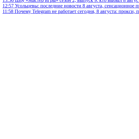
13:56
Шоу «Мастер игры» сезон 2, выпуск 9: кто выбыл 8 авгус
12:57
Усольцевы: последние новости 8 августа, сенсационное 
11:58
Почему Telegram не работает сегодня, 8 августа: прокси, 