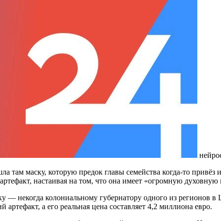
нейро
ла там маску, которую предок главы семейства когда-то привёз
 артефакт, настаивая на том, что она имеет «огромную духовную
дку — некогда колониальному губернатору одного из регионов в 
й артефакт, а его реальная цена составляет 4,2 миллиона евро.