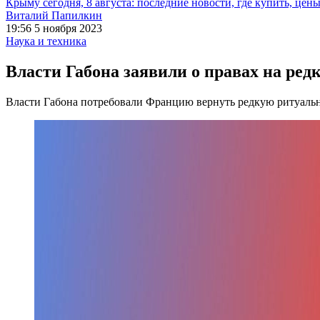
Крыму сегодня, 8 августа: последние новости, где купить, цен
Виталий Папилкин
19:56 5 ноября 2023
Наука и техника
Власти Габона заявили о правах на ре
Власти Габона потребовали Францию вернуть редкую ритуаль