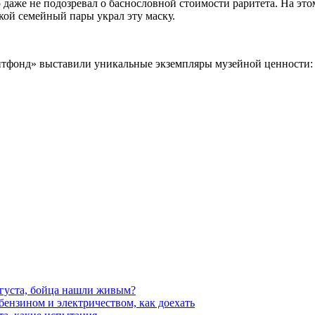
 даже не подозревал о баснословной стоимости раритета. На этом
кой семейный пары украл эту маску.
Литфонд» выставили уникальные экземпляры музейной ценности: 
вгуста, бойца нашли живым?
 бензином и электричеством, как доехать