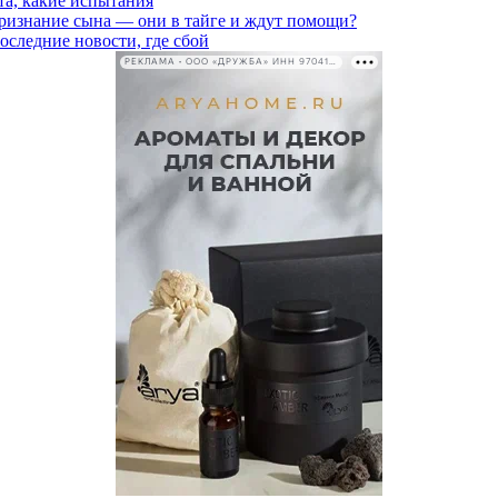
та, какие испытания
признание сына — они в тайге и ждут помощи?
последние новости, где сбой
РЕКЛАМА • ООО «ДРУЖБА» ИНН 9704146411