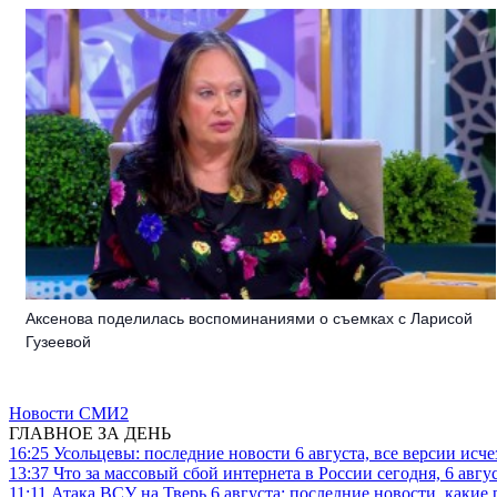
Аксенова поделилась воспоминаниями о съемках с Ларисой
Гузеевой
Новости СМИ2
ГЛАВНОЕ ЗА ДЕНЬ
16:25
Усольцевы: последние новости 6 августа, все версии исч
13:37
Что за массовый сбой интернета в России сегодня, 6 авгу
11:11
Атака ВСУ на Тверь 6 августа: последние новости, какие р