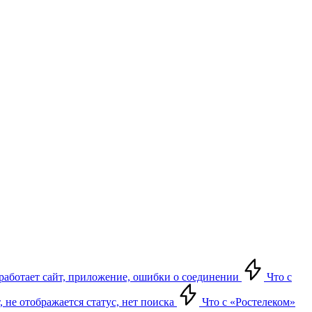
е работает сайт, приложение, ошибки о соединении
Что с
т, не отображается статус, нет поиска
Что с «Ростелеком»