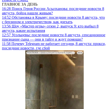
ГЛАВНОЕ ЗА ДЕНЬ
16:28
Поиск Героя России Асылханова: последние новости 8
августа, бойца нашли живым?
14:52
Обстановка в Крыму: последние новости 8 августа, что
с бензином и электричеством, как доехать
13:56
Шоу «Мастер игры» сезон 2, выпуск 9: кто выбыл 8
августа, какие испытания
12:57
Усольцевы: последние новости 8 августа, сенсационное
признание сына — они в тайге и ждут помощи?
11:58
Почему Telegram не работает сегодня, 8 августа: прокси,
последние новости, где сбой
РЕКЛАМА • ООО СТРОИТЕЛЬНЫЙ ТОРГОВЫЙ ДОМ «ПЕТРОВИЧ». ИНН: 7802348846