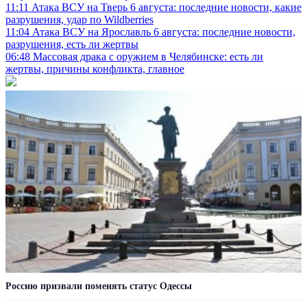
11:11
Атака ВСУ на Тверь 6 августа: последние новости, какие
разрушения, удар по Wildberries
11:04
Атака ВСУ на Ярославль 6 августа: последние новости,
разрушения, есть ли жертвы
06:48
Массовая драка с оружием в Челябинске: есть ли
жертвы, причины конфликта, главное
Россию призвали поменять статус Одессы