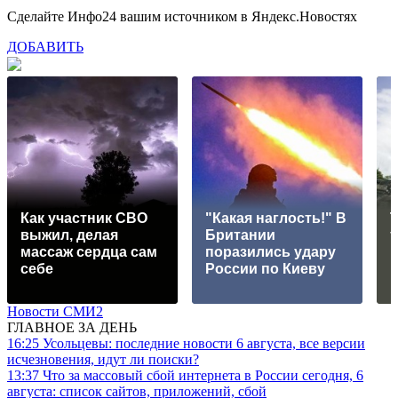
Сделайте Инфо24 вашим источником в Яндекс.Новостях
ДОБАВИТЬ
Как участник СВО
"Какая наглость!" В
выжил, делая
Британии
массаж сердца сам
поразились удару
р
себе
России по Киеву
Новости СМИ2
ГЛАВНОЕ ЗА ДЕНЬ
16:25
Усольцевы: последние новости 6 августа, все версии
исчезновения, идут ли поиски?
13:37
Что за массовый сбой интернета в России сегодня, 6
августа: список сайтов, приложений, сбой