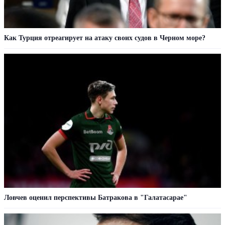
Как Турция отреагирует на атаку своих судов в Черном море?
Ловчев оценил перспективы Батракова в "Галатасарае"