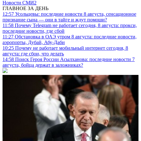
Новости СМИ2
ГЛАВНОЕ ЗА ДЕНЬ
12:57
Усольцевы: последние новости 8 августа, сенсационное
признание сына — они в тайге и ждут помощи?
11:58
Почему Telegram не работает сегодня, 8 августа: прокси,
последние новости, где сбой
11:27
Обстановка в ОАЭ утром 8 августа: последние новости,
аэропорты, Дубай, Абу-Даби
10:25
Почему не работает мобильный интернет сегодня, 8
августа: где сбои, что делать
14:58
Поиск Героя России Асылханова: последние новости 7
августа, бойца держат в заложниках?