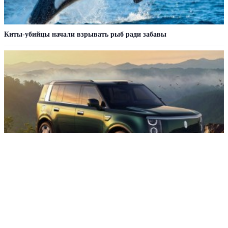
Киты-убийцы начали взрывать рыб ради забавы
Кроссовер Stelato G9 удивил всех богатой базовой комплектацией
РЕКЛАМА • ООО СТРОИТЕЛЬНЫЙ ТОРГОВЫЙ ДОМ «ПЕТРОВИЧ». ИНН: 7802348846