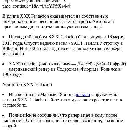
https://www.youtube.com/watch?
time_continue=1&v=iAeYPfrXwk4
В клипе XXXTentacion оказывается на собственных
похоронах, после чего он восстает из гроба. Автором и
креативным директором клипа указан сам рэпер.
Последний альбом XXXTentacion был выпущен 16 марта
2018 года
. Спустя неделю песня «SAD!» заняла 7 строчку в
Bilboard Hot 100 и стала одним из главных хитов в карьере
музыканта.
XXXTentacion (настоящее имя — Джасей Дуэйн Онфрой)
— американский рэпер из Лодерхила, Флорида. Родился в
1998 году.
Убийство XXXTentacion
Неизвестные в Майами 18 июня
напали
с оружием на
рэпера XXXTentacion. 20-летнего музыканта расстреляли в
автомобиле.
Полицейские сообщили, что рэпер впал в кому после
нападения. Он скончался, не приходя в сознание, в машине
скорой.