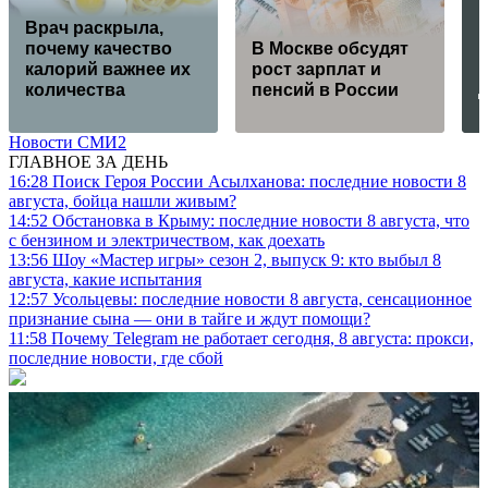
Врач раскрыла,
ц
почему качество
В Москве обсудят
калорий важнее их
рост зарплат и
количества
пенсий в России
Новости СМИ2
ГЛАВНОЕ ЗА ДЕНЬ
16:28
Поиск Героя России Асылханова: последние новости 8
августа, бойца нашли живым?
14:52
Обстановка в Крыму: последние новости 8 августа, что
с бензином и электричеством, как доехать
13:56
Шоу «Мастер игры» сезон 2, выпуск 9: кто выбыл 8
августа, какие испытания
12:57
Усольцевы: последние новости 8 августа, сенсационное
признание сына — они в тайге и ждут помощи?
11:58
Почему Telegram не работает сегодня, 8 августа: прокси,
последние новости, где сбой