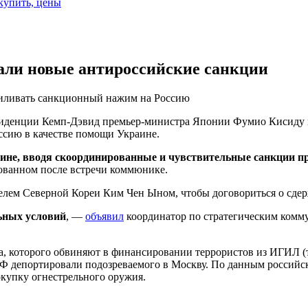
 купить, цены
али новые антироссийские санкции
иливать санкционный нажим на Россию
зиденции Кемп-Дэвид премьер-министра Японии Фумио Кисиду 
ссию в качестве помощи Украине.
не, вводя скоординированные и чувствительные санкции пр
кованном после встречи коммюнике.
телем Северной Кореи Ким Чен Ыном, чтобы договориться о сде
льных условий
, —
объявил
координатор по стратегическим комм
которого обвиняют в финансировании террористов из ИГИЛ (те
 депортировали подозреваемого в Москву. По данным российск
купку огнестрельного оружия.