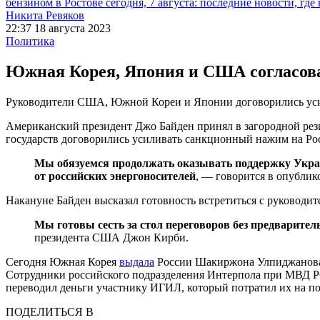
бензином в Ростове сегодня, 7 августа: последние новости, где
Никита Ревяков
22:37 18 августа 2023
Политика
Южная Корея, Япония и США согласов
Руководители США, Южной Кореи и Японии договорились ус
Американский президент Джо Байден принял в загородной ре
государств договорились усиливать санкционный нажим на Ро
Мы обязуемся продолжать оказывать поддержку Украи
от российских энергоносителей
, — говорится в опубли
Накануне Байден высказал готовность встретиться с руководи
Мы готовы сесть за стол переговоров без предварите
президента США Джон Кирби.
Сегодня Южная Корея
выдала
России Шакиржона Улпиджанова, 
Сотрудники российского подразделения Интерпола при МВД РФ
переводил деньги участнику ИГИЛ, который потратил их на по
ПОДЕЛИТЬСЯ В