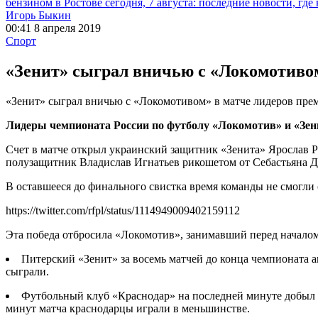
бензином в Ростове сегодня, 7 августа: последние новости, где
Игорь Быкин
00:41 8 апреля 2019
Спорт
«Зенит» сыграл вничью с «Локомотивом
«Зенит» сыграл вничью с «Локомотивом» в матче лидеров пре
Лидеры чемпионата России по футболу «Локомотив» и «Зени
Счет в матче открыл украинский защитник «Зенита» Ярослав Р
полузащитник Владислав Игнатьев рикошетом от Себастьяна Др
В оставшееся до финального свистка время команды не смогли
https://twitter.com/rfpl/status/1114949009402159112
Эта победа отбросила «Локомотив», занимавший перед началом 
Питерский «Зенит» за восемь матчей до конца чемпионата
сыграли.
Футбольный клуб «Краснодар» на последней минуте добыл 
минут матча краснодарцы играли в меньшинстве.