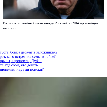
Фетисов: хоккейный матч между Россией и США произойдет
нескоро
густа, бойца держат в заложниках?
от, кого встретила семья в тайге?
взрывы, аэропорты, Дубай
а: где сбои, что делать
езновения, идут ли поиски?