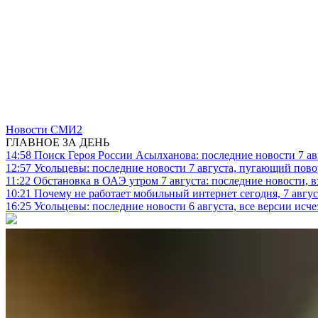
Новости СМИ2
ГЛАВНОЕ ЗА ДЕНЬ
14:58
Поиск Героя России Асылханова: последние новости 7 ав
12:57
Усольцевы: последние новости 7 августа, пугающий повор
11:22
Обстановка в ОАЭ утром 7 августа: последние новости, 
10:21
Почему не работает мобильный интернет сегодня, 7 август
16:25
Усольцевы: последние новости 6 августа, все версии исч