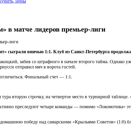
 купить, цены
» в матче лидеров премьер-лиги
мьер-лиги
т» сыграли вничью 1:1. Клуб из Санкт-Петербурга продолжа
акицкий, забив со штрафного в начале второго тайма. Однако у
иусси отправил мяч в ворота гостей.
 отличиться. Финальный счет — 1:1.
тура вторую строчку, на четвертое место в турнирной таблице. 
 активно преследуют четыре команды — помимо «Локомотива» эт
домашнюю победу над самарскими «Крыльями Советов» (1:0) бла