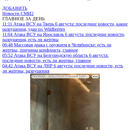
ДОБАВИТЬ
Новости СМИ2
ГЛАВНОЕ ЗА ДЕНЬ
11:11
Атака ВСУ на Тверь 6 августа: последние новости, какие
разрушения, удар по Wildberries
11:04
Атака ВСУ на Ярославль 6 августа: последние новости,
разрушения, есть ли жертвы
06:48
Массовая драка с оружием в Челябинске: есть ли
жертвы, причины конфликта, главное
05:52
Атака ВСУ на Белгородскую область 6 августа:
последние новости, есть ли жертвы, главное
04:42
Атака ВСУ на ДНР 6 августа: последние новости, есть
ли жертвы, разрушения
РЕКЛАМА • ООО СТРОИТЕЛЬНЫЙ ТОРГОВЫЙ ДОМ «ПЕТРОВИЧ». ИНН: 7802348846