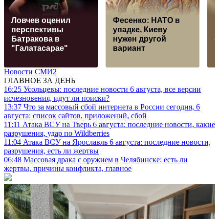
Ловчев оценил
Фесенко: НАТО в
Н
перспективы
упадке, Киеву
Батракова в
нужен другой
"Галатасарае"
вариант
Новости СМИ2
ГЛАВНОЕ ЗА ДЕНЬ
16:25
Усольцевы: последние новости 6 августа, все версии
исчезновения, идут ли поиски?
13:37
Что за массовый сбой интернета в России сегодня, 6
августа: список сайтов, приложений, сбой
11:11
Атака ВСУ на Тверь 6 августа: последние новости, какие
разрушения, удар по Wildberries
11:04
Атака ВСУ на Ярославль 6 августа: последние новости,
разрушения, есть ли жертвы
06:48
Массовая драка с оружием в Челябинске: есть ли
жертвы, причины конфликта, главное