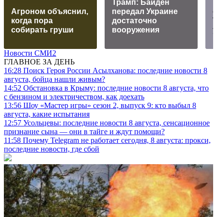
Трамп: Байден
Агроном объяснил,
передал Украине
о
когда пора
достаточно
собирать груши
вооружения
Новости СМИ2
ГЛАВНОЕ ЗА ДЕНЬ
16:28
Поиск Героя России Асылханова: последние новости 8
августа, бойца нашли живым?
14:52
Обстановка в Крыму: последние новости 8 августа, что
с бензином и электричеством, как доехать
13:56
Шоу «Мастер игры» сезон 2, выпуск 9: кто выбыл 8
августа, какие испытания
12:57
Усольцевы: последние новости 8 августа, сенсационное
признание сына — они в тайге и ждут помощи?
11:58
Почему Telegram не работает сегодня, 8 августа: прокси,
последние новости, где сбой