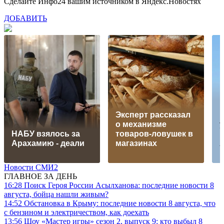
Сделайте Инфо24 вашим источником в Яндекс.Новостях
ДОБАВИТЬ
Эксперт рассказал
о механизме
НАБУ взялось за
товаров-ловушек в
Арахамию - деали
магазинах
Новости СМИ2
ГЛАВНОЕ ЗА ДЕНЬ
16:28
Поиск Героя России Асылханова: последние новости 8
августа, бойца нашли живым?
14:52
Обстановка в Крыму: последние новости 8 августа, что
с бензином и электричеством, как доехать
13:56
Шоу «Мастер игры» сезон 2, выпуск 9: кто выбыл 8