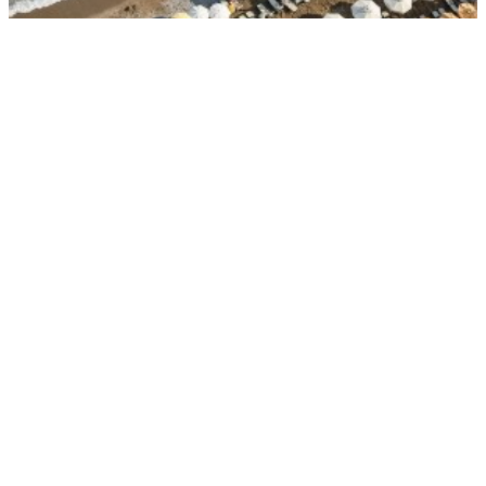
В августе россияне массово выбирают отдых в двух странах
РЕКЛАМА • ООО «ДРУЖБА» ИНН 9704146411