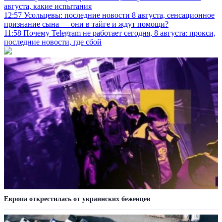
августа, какие испытания
12:57
Усольцевы: последние новости 8 августа, сенсационное
признание сына — они в тайге и ждут помощи?
11:58
Почему Telegram не работает сегодня, 8 августа: прокси,
последние новости, где сбой
Европа открестилась от украинских беженцев