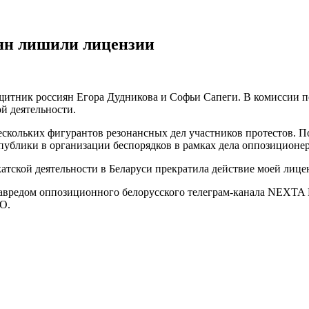
ян лишили лицензии
итник россиян Егора Дудникова и Софьи Сапеги. В комиссии по
й деятельности.
ескольких фигурантов резонансных дел участников протестов. П
ублики в организации беспорядков в рамках дела оппозиционер
тской деятельности в Беларуси прекратила действие моей лице
авредом оппозиционного белорусского телеграм-канала NEXTA Р
О.