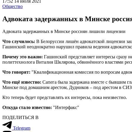
17:52 14 июля 2021
Общество
Адвоката задержанных в Минске росси
Адвоката задержанных в Минске россиян лишили лицензии
Что случилось:
В Белоруссии лишён адвокатской лицензии защ
Гашинский неоднократно нарушил правила ведения адвокатско
Почему это важно:
Гашинский представляет интересы сразу н
политтехнолога Виталия Шклярова, обвинённого властями респ
Что говорят:
"Квалификационная комиссия по вопросам адвока
Что ещё известно:
Сапега была задержана вместе с бывшим гл
Минске под домашним арестом, Дудников – под арестом в СИЗ
Кто теперь будет представлять их интересы, пока неизвестно.
Откуда стало известно:
"Интерфакс"
ПОДЕЛИТЬСЯ В
Telegram