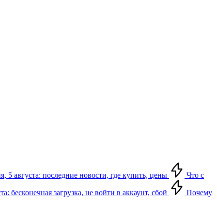
я, 5 августа: последние новости, где купить, цены
Что с
та: бесконечная загрузка, не войти в аккаунт, сбой
Почему