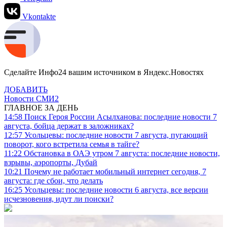
Vkontakte
Сделайте Инфо24 вашим источником в Яндекс.Новостях
ДОБАВИТЬ
Новости СМИ2
ГЛАВНОЕ ЗА ДЕНЬ
14:58
Поиск Героя России Асылханова: последние новости 7
августа, бойца держат в заложниках?
12:57
Усольцевы: последние новости 7 августа, пугающий
поворот, кого встретила семья в тайге?
11:22
Обстановка в ОАЭ утром 7 августа: последние новости,
взрывы, аэропорты, Дубай
10:21
Почему не работает мобильный интернет сегодня, 7
августа: где сбои, что делать
16:25
Усольцевы: последние новости 6 августа, все версии
исчезновения, идут ли поиски?