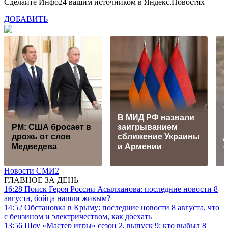
Сделайте Инфо24 вашим источником в Яндекс.Новостях
ДОБАВИТЬ
В МИД РФ назвали
PM: США бросает в
заигрыванием
дрожь от слов
сближение Украины
Медведева
и Армении
с
Новости СМИ2
ГЛАВНОЕ ЗА ДЕНЬ
16:28
Поиск Героя России Асылханова: последние новости 8
августа, бойца нашли живым?
14:52
Обстановка в Крыму: последние новости 8 августа, что
с бензином и электричеством, как доехать
13:56
Шоу «Мастер игры» сезон 2, выпуск 9: кто выбыл 8