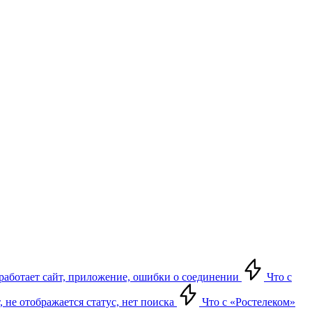
е работает сайт, приложение, ошибки о соединении
Что с
т, не отображается статус, нет поиска
Что с «Ростелеком»