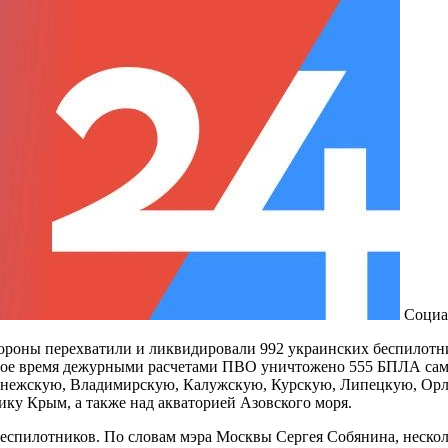
Социа
ороны перехватили и ликвидировали 992 украинских беспилотни
ное время дежурными расчетами ПВО уничтожено 555 БПЛА само
онежскую, Владимирскую, Калужскую, Курскую, Липецкую, Орл
ику Крым, а также над акваторией Азовского моря.
еспилотников. По словам мэра Москвы Сергея Собянина, нескол