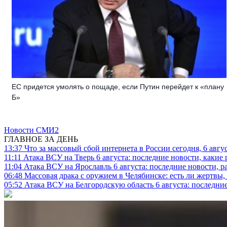
EC придется умолять о пощаде, если Путин перейдет к «плану
Б»
Новости СМИ2
ГЛАВНОЕ ЗА ДЕНЬ
13:37
Что за массовый сбой интернета в России сегодня, 6 авгу
11:11
Атака ВСУ на Тверь 6 августа: последние новости, какие р
11:04
Атака ВСУ на Ярославль 6 августа: последние новости, р
06:48
Массовая драка с оружием в Челябинске: есть ли жертвы
05:52
Атака ВСУ на Белгородскую область 6 августа: последние