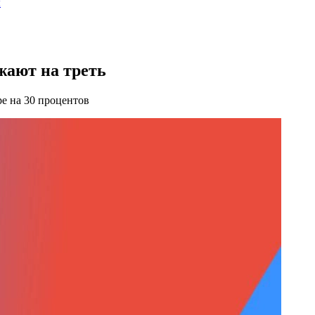
ы
жают на треть
ре на 30 процентов