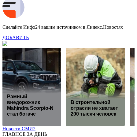
Сделайте Инфо24 вашим источником в Яндекс.Новостях
ДОБАВИТЬ
Рамный
С
внедорожник
В строительной
Mahindra Scorpio-N
отрасли не хватает
стал богаче
200 тысяч человек
Новости СМИ2
ГЛАВНОЕ ЗА ДЕНЬ