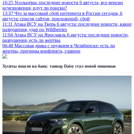
16:25
Усольцевы: последние новости 6 августа, все версии
исчезновения, идут ли поиски?
13:37
Что за массовый сбой интернета в России сегодня, 6
августа: список сайтов, приложений, сбой
11:11
Атака ВСУ на Тверь 6 августа: последние новости, какие
разрушения, удар по Wildberries
11:04
Атака ВСУ на Ярославль 6 августа: последние новости,
разрушения, есть ли жертвы
06:48
Массовая драка с оружием в Челябинске: есть ли
жертвы, причины конфликта, главное
Хуситы пошли ва-банк: танкер Daisy стал новой мишенью