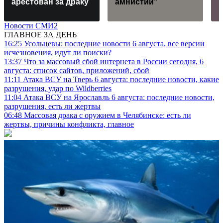
арестован за драку
амнистии"
Новости СМИ2
ГЛАВНОЕ ЗА ДЕНЬ
16:25
Усольцевы: последние новости 6 августа, все версии
исчезновения, идут ли поиски?
13:37
Что за массовый сбой интернета в России сегодня, 6
августа: список сайтов, приложений, сбой
11:11
Атака ВСУ на Тверь 6 августа: последние новости, какие
разрушения, удар по Wildberries
11:04
Атака ВСУ на Ярославль 6 августа: последние новости,
разрушения, есть ли жертвы
06:48
Массовая драка с оружием в Челябинске: есть ли
жертвы, причины конфликта, главное