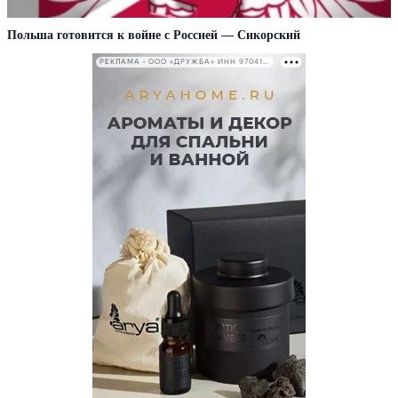
Польша готовится к войне с Россией — Сикорский
РЕКЛАМА • ООО «ДРУЖБА» ИНН 9704146411