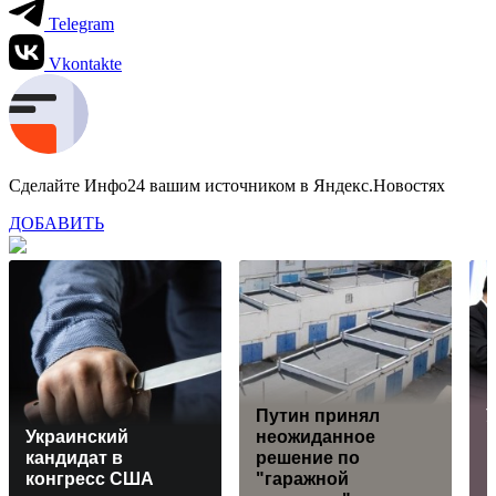
Telegram
Vkontakte
Сделайте Инфо24 вашим источником в Яндекс.Новостях
ДОБАВИТЬ
Путин принял
У
Украинский
неожиданное
К
кандидат в
решение по
конгресс США
"гаражной