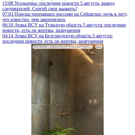
15:08
Усольцевы: последние новости 5 августа, вывод
следователей, Сергей смог выжить?
07:03
Поиски пропавших россиян на Сейшелах: ночь в лесу,
что известно, чем закончилось
06:10
Атака ВСУ на Тульскую обалсть 5 августа: последние
новости, есть ли жертвы, разрушения
04:14
Атака ВСУ на Белгородскую область 5 августа:
последние новости, есть ли жертвы, разрушения
РЕКЛАМА • ООО СТРОИТЕЛЬНЫЙ ТОРГОВЫЙ ДОМ «ПЕТРОВИЧ». ИНН: 7802348846