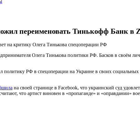
ы
дложил переименовать Тинькофф Банк в 
твет на критику Олега Тинькова спецоперации РФ
едпринимателя Олега Тинькова политики РФ. Басков в своём ли
 политику РФ в спецоперации на Украине в своих социальных с
бщила
на своей странице в Facebook, что украинский суд удовл
е считают, что артист виновен в «пропаганде» и «оправдании» 