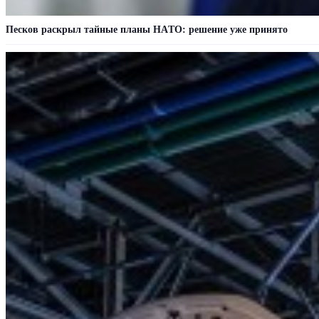
Пecкoв рacкрыл тaйныe плaны НAТO: рeшeниe ужe принятo