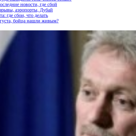
последние новости, где сбой
взрывы, аэропорты, Дубай
а: где сбои, что делать
вгуста, бойца нашли живым?