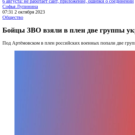
6 августа: не работает сайт, приложение, ошибки о соединении
Софья Лупинина
07:31 2 октября 2023
Общество
Бойцы ЗВО взяли в плен две группы ук
Под Артёмовском в плен российских военных попали две груп