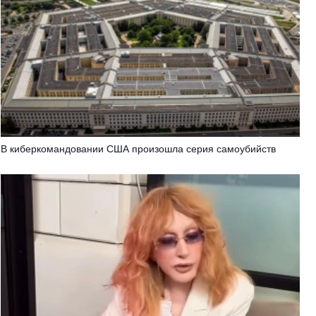
В киберкомандовании США произошла серия самоубийств