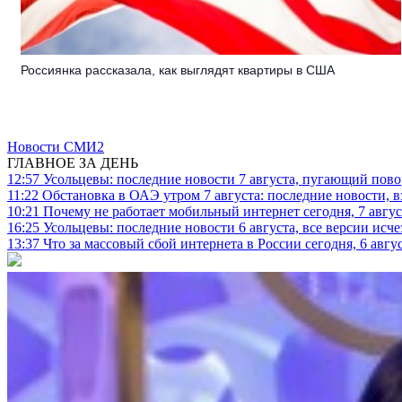
Россиянка рассказала, как выглядят квартиры в США
Новости СМИ2
ГЛАВНОЕ ЗА ДЕНЬ
12:57
Усольцевы: последние новости 7 августа, пугающий повор
11:22
Обстановка в ОАЭ утром 7 августа: последние новости, 
10:21
Почему не работает мобильный интернет сегодня, 7 август
16:25
Усольцевы: последние новости 6 августа, все версии исч
13:37
Что за массовый сбой интернета в России сегодня, 6 авгу