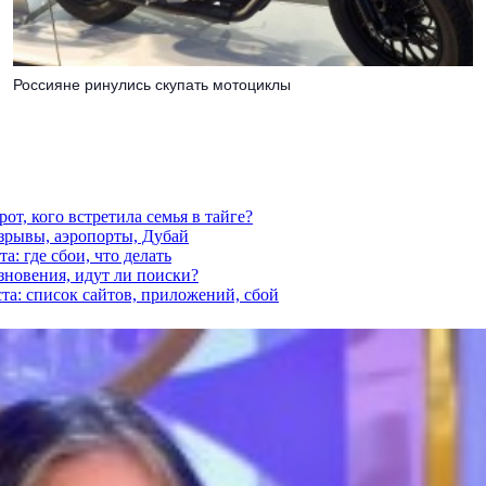
Россияне ринулись скупать мотоциклы
от, кого встретила семья в тайге?
взрывы, аэропорты, Дубай
а: где сбои, что делать
езновения, идут ли поиски?
ста: список сайтов, приложений, сбой