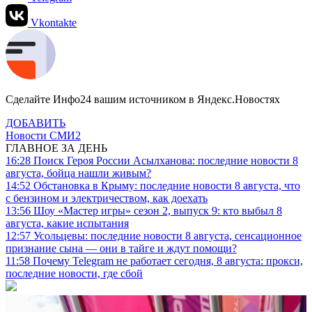
Vkontakte
Сделайте Инфо24 вашим источником в Яндекс.Новостях
ДОБАВИТЬ
Новости СМИ2
ГЛАВНОЕ ЗА ДЕНЬ
16:28
Поиск Героя России Асылханова: последние новости 8
августа, бойца нашли живым?
14:52
Обстановка в Крыму: последние новости 8 августа, что
с бензином и электричеством, как доехать
13:56
Шоу «Мастер игры» сезон 2, выпуск 9: кто выбыл 8
августа, какие испытания
12:57
Усольцевы: последние новости 8 августа, сенсационное
признание сына — они в тайге и ждут помощи?
11:58
Почему Telegram не работает сегодня, 8 августа: прокси,
последние новости, где сбой