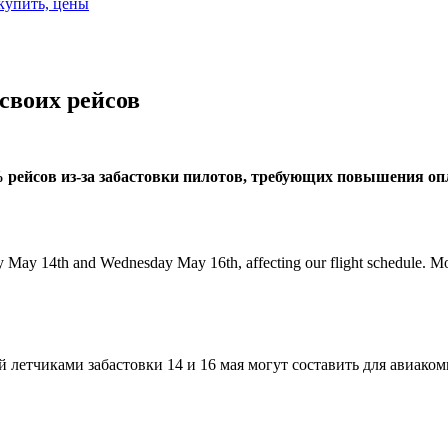
 купить, цены
 своих рейсов
5% рейсов из-за забастовки пилотов, требующих повышения о
day May 14th and Wednesday May 16th, affecting our flight schedule. M
 летчиками забастовки 14 и 16 мая могут составить для авиако