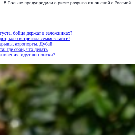
В Польше предупредили о риске разрыва отношений с Россией
густа, бойца держат в заложниках?
от, кого встретила семья в тайге?
взрывы, аэропорты, Дубай
а: где сбои, что делать
езновения, идут ли поиски?