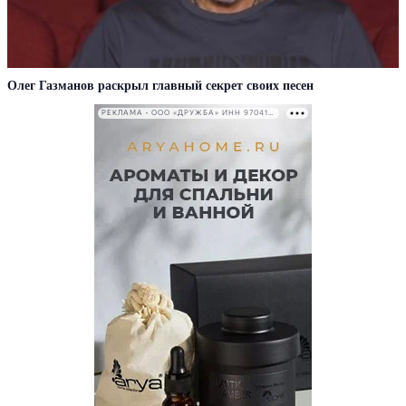
Олег Газманов раскрыл главный секрет своих песен
РЕКЛАМА • ООО «ДРУЖБА» ИНН 9704146411