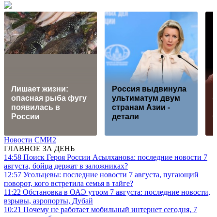
Лишает жизни:
Россия выдвинула
опасная рыба фугу
ультиматум двум
появилась в
странам Азии -
России
детали
Новости СМИ2
ГЛАВНОЕ ЗА ДЕНЬ
14:58
Поиск Героя России Асылханова: последние новости 7
августа, бойца держат в заложниках?
12:57
Усольцевы: последние новости 7 августа, пугающий
поворот, кого встретила семья в тайге?
11:22
Обстановка в ОАЭ утром 7 августа: последние новости,
взрывы, аэропорты, Дубай
10:21
Почему не работает мобильный интернет сегодня, 7