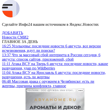
Сделайте Инфо24 вашим источником в Яндекс.Новостях
ДОБАВИТЬ
Новости СМИ2
ГЛАВНОЕ ЗА ДЕНЬ
16:25
Усольцевы: последние новости 6 августа, все версии
исчезновения, идут ли поиски?
13:37
Что за массовый сбой интернета в России сегодня, 6
августа: список сайтов, приложений, сбой
11:11
Атака ВСУ на Тверь 6 августа: последние новости, какие
разрушения, удар по Wildberries
11:04
Атака ВСУ на Ярославль 6 августа: последние новости,
разрушения, есть ли жертвы
06:48
Массовая драка с оружием в Челябинске: есть ли
жертвы, причины конфликта, главное
РЕКЛАМА • ООО «ДРУЖБА» ИНН 9704146411