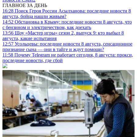
ГЛАВНОЕ ЗА ДЕНЬ
16:28
Поиск Героя России Асылханова: последние новости 8
августа, бойца нашли живым?
14:52
Обстановка в Крыму: последние новости 8 августа, что
с бензином и электричеством, как доехать
13:56
Шоу «Мастер игры» сезон 2, выпуск 9: кто выбыл 8
августа, какие испытания
12:57
Усольцевы: последние новости 8 августа, сенсационное
признание сына — они в тайге и ждут помощи?
11:58
Почему Telegram не работает сегодня, 8 августа: прокси,
последние новости, где сбой