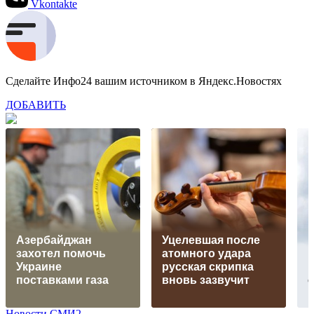
Vkontakte
Сделайте Инфо24 вашим источником в Яндекс.Новостях
ДОБАВИТЬ
Азербайджан
Уцелевшая после
захотел помочь
атомного удара
В
Украине
русская скрипка
н
поставками газа
вновь зазвучит
Новости СМИ2