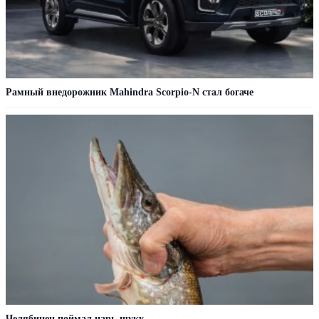
Рамный внедорожник Mahindra Scorpio-N стал богаче
Челябинец поймал царь-щуку