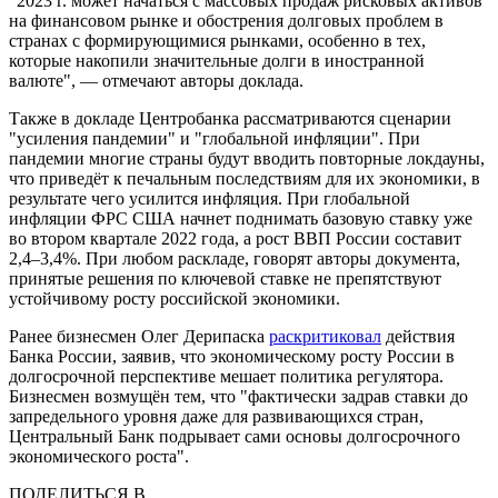
"2023 г. может начаться с массовых продаж рисковых активов
на финансовом рынке и обострения долговых проблем в
странах с формирующимися рынками, особенно в тех,
которые накопили значительные долги в иностранной
валюте", — отмечают авторы доклада.
Также в докладе Центробанка рассматриваются сценарии
"усиления пандемии" и "глобальной инфляции". При
пандемии многие страны будут вводить повторные локдауны,
что приведёт к печальным последствиям для их экономики, в
результате чего усилится инфляция. При глобальной
инфляции ФРС США начнет поднимать базовую ставку уже
во втором квартале 2022 года, а рост ВВП России составит
2,4–3,4%. При любом раскладе, говорят авторы документа,
принятые решения по ключевой ставке не препятствуют
устойчивому росту российской экономики.
Ранее бизнесмен Олег Дерипаска
раскритиковал
действия
Банка России, заявив, что экономическому росту России в
долгосрочной перспективе мешает политика регулятора.
Бизнесмен возмущён тем, что "фактически задрав ставки до
запредельного уровня даже для развивающихся стран,
Центральный Банк подрывает сами основы долгосрочного
экономического роста".
ПОДЕЛИТЬСЯ В