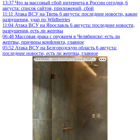
13:37
Что за массовый сбой интернета в России сегодня, 6
августа: список сайтов, приложений, сбой
11:11
Атака ВСУ на Тверь 6 августа: последние новости, какие
разрушения, удар по Wildberries
11:04
Атака ВСУ на Ярославль 6 августа: последние новости,
разрушения, есть ли жертвы
06:48
Массовая драка с оружием в Челябинске: есть ли
жертвы, причины конфликта, главное
05:52
Атака ВСУ на Белгородскую область 6 августа:
последние новости, есть ли жертвы, главное
РЕКЛАМА • ООО СТРОИТЕЛЬНЫЙ ТОРГОВЫЙ ДОМ «ПЕТРОВИЧ». ИНН: 7802348846