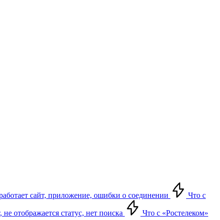
е работает сайт, приложение, ошибки о соединении
Что с
т, не отображается статус, нет поиска
Что с «Ростелеком»