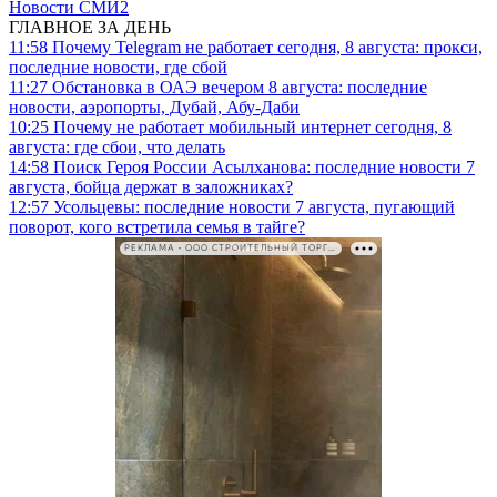
Новости СМИ2
ГЛАВНОЕ ЗА ДЕНЬ
11:58
Почему Telegram не работает сегодня, 8 августа: прокси,
последние новости, где сбой
11:27
Обстановка в ОАЭ вечером 8 августа: последние
новости, аэропорты, Дубай, Абу-Даби
10:25
Почему не работает мобильный интернет сегодня, 8
августа: где сбои, что делать
14:58
Поиск Героя России Асылханова: последние новости 7
августа, бойца держат в заложниках?
12:57
Усольцевы: последние новости 7 августа, пугающий
поворот, кого встретила семья в тайге?
РЕКЛАМА • ООО СТРОИТЕЛЬНЫЙ ТОРГОВЫЙ ДОМ «ПЕТРОВИЧ». ИНН: 7802348846