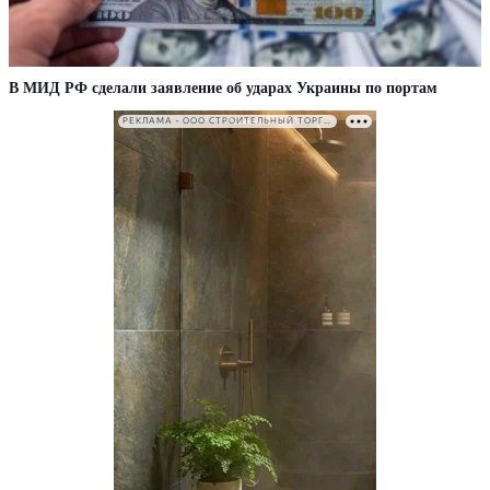
В МИД РФ сделали заявление об ударах Украины по портам
РЕКЛАМА • ООО СТРОИТЕЛЬНЫЙ ТОРГОВЫЙ ДОМ «ПЕТРОВИЧ». ИНН: 7802348846