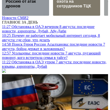
Россию от атак
охота на
дронов
сотрудников ТЦК
Новости СМИ2
ГЛАВНОЕ ЗА ДЕНЬ
11:27
Обстановка в ОАЭ вечером 8 августа: последние
новости, аэропорты, Дубай, Абу-Даби
10:25
Почему не работает мобильный интернет сегодня, 8
августа: где сбои, что делать
14:58
Поиск Героя России Асылханова: последние новости 7
августа, бойца держат в заложниках?
12:57
Усольцевы: последние новости 7 августа, пугающий
поворот, кого встретила семья в тайге?
11:22
Обстановка в ОАЭ утром 7 августа: последние новости,
взрывы, аэропорты, Дубай