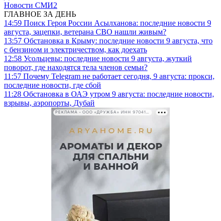
Новости СМИ2
ГЛАВНОЕ ЗА ДЕНЬ
14:59
Поиск Героя России Асылханова: последние новости 9
августа, зацепки, ветерана СВО нашли живым?
13:57
Обстановка в Крыму: последние новости 9 августа, что
с бензином и электричеством, как доехать
12:58
Усольцевы: последние новости 9 августа, жуткий
поворот, где находятся тела членов семьи?
11:57
Почему Telegram не работает сегодня, 9 августа: прокси,
последние новости, где сбой
11:28
Обстановка в ОАЭ утром 9 августа: последние новости,
взрывы, аэропорты, Дубай
РЕКЛАМА • ООО «ДРУЖБА» ИНН 9704146411