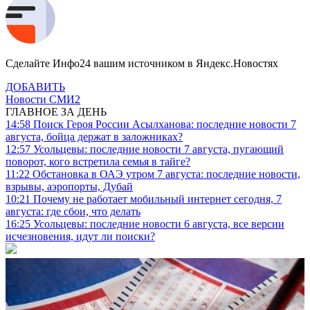
Сделайте Инфо24 вашим источником в Яндекс.Новостях
ДОБАВИТЬ
Новости СМИ2
ГЛАВНОЕ ЗА ДЕНЬ
14:58
Поиск Героя России Асылханова: последние новости 7
августа, бойца держат в заложниках?
12:57
Усольцевы: последние новости 7 августа, пугающий
поворот, кого встретила семья в тайге?
11:22
Обстановка в ОАЭ утром 7 августа: последние новости,
взрывы, аэропорты, Дубай
10:21
Почему не работает мобильный интернет сегодня, 7
августа: где сбои, что делать
16:25
Усольцевы: последние новости 6 августа, все версии
исчезновения, идут ли поиски?