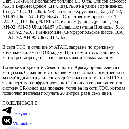
Ultra, АИ-100 и дизельного топлива ДТ Ultra. Список адресов:
№61 в Верхнесадовом (ДТ Ultra), №68 на улице Горпищенко,
155 (АИ-92, ДТ Ultra), №81 на улице Хрусталева, 62 (АИ-92,
АИ-95 Ultra, АИ-100), №84 на Столетовском проспекте, 5
(АИ-92, ДТ Ultra), №161 в Гончарном (улица Дрыгина, 16) —
АИ-92, АИ-95 Ultra, №167 в Балаклаве (улица Новикова, 51б)
— АИ-92, №168 в Инкермане (Симферопольское шоссе, 18А)
— АИ-92, АИ-95 Ultra, ДТ Ultra.
В сети ТЭС, в отличие от АТАН, заправка по-прежнему
возможна только по QR-кодам. При этом отпуск топлива в
канистры запрещен — заправить можно только машину.
Топливный кризис в Севастополе и Крыму продолжается с
конца мая. Сложности с поставками связаны с логистикой из-
за необходимости усиления мер безопасности и атак БПЛА на
транспортную инфраструктуру. С 7 июня в городе запустили
систему QR-кодов для продажи топлива на сети ТЭС, которая
позволяет жителям получать 20 литров раз в семь дней.
ПОДЕЛИТЬСЯ В
Telegram
Vkontakte