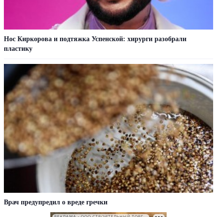
Нос Киркорова и подтяжка Успенской: хирурги разобрали
пластику
Врач предупредил о вреде гречки
РЕКЛАМА • ООО СТРОИТЕЛЬНЫЙ ТОРГОВЫЙ ДОМ «ПЕТРОВИЧ». ИНН: 7802348846