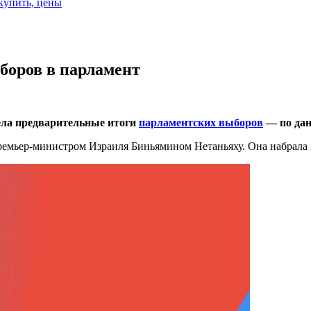
 купить, цены
боров в парламент
ела предварительные итоги
парламентских выборов
— по дан
ремьер-министром Израиля Биньямином Нетаньяху. Она набрала 