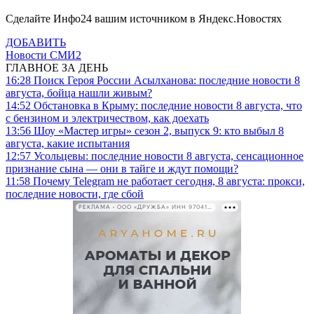
Сделайте Инфо24 вашим источником в Яндекс.Новостях
ДОБАВИТЬ
Новости СМИ2
ГЛАВНОЕ ЗА ДЕНЬ
16:28
Поиск Героя России Асылханова: последние новости 8
августа, бойца нашли живым?
14:52
Обстановка в Крыму: последние новости 8 августа, что
с бензином и электричеством, как доехать
13:56
Шоу «Мастер игры» сезон 2, выпуск 9: кто выбыл 8
августа, какие испытания
12:57
Усольцевы: последние новости 8 августа, сенсационное
признание сына — они в тайге и ждут помощи?
11:58
Почему Telegram не работает сегодня, 8 августа: прокси,
последние новости, где сбой
РЕКЛАМА • ООО «ДРУЖБА» ИНН 9704146411