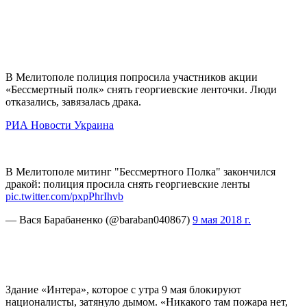
В Мелитополе полиция попросила участников акции
«Бессмертный полк» снять георгиевские ленточки. Люди
отказались, завязалась драка.
РИА Новости Украина
В Мелитополе митинг "Бессмертного Полка" закончился
дракой: полиция просила снять георгиевские ленты
pic.twitter.com/pxpPhrIhvb
— Вася Барабаненко (@baraban040867)
9 мая 2018 г.
Здание «Интера», которое с утра 9 мая блокируют
националисты, затянуло дымом. «Никакого там пожара нет,