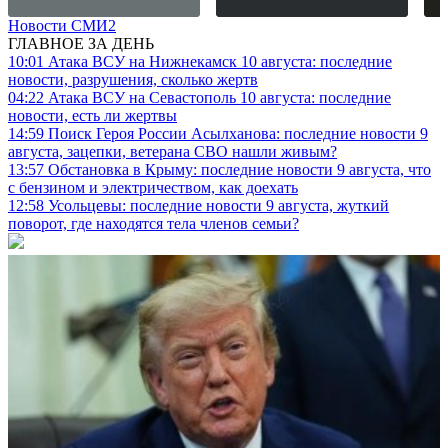
Новости СМИ2
ГЛАВНОЕ ЗА ДЕНЬ
10:01
Атака ВСУ на Нижнекамск 10 августа: последние
новости, разрушения, сколько жертв
04:22
Атака ВСУ на Севастополь 10 августа: последние
новости, есть ли жертвы
14:59
Поиск Героя России Асылханова: последние новости 9
августа, зацепки, ветерана СВО нашли живым?
13:57
Обстановка в Крыму: последние новости 9 августа, что
с бензином и электричеством, как доехать
12:58
Усольцевы: последние новости 9 августа, жуткий
поворот, где находятся тела членов семьи?