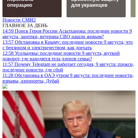
операцию
для украинцев
о
Новости СМИ2
ГЛАВНОЕ ЗА ДЕНЬ
14:59
Поиск Героя России Асылханова: последние новости 9
августа, зацепки, ветерана СВО нашли живым?
13:57
Обстановка в Крыму: последние новости 9 августа, что
с бензином и электричеством, как доехать
12:58
Усольцевы: последние новости 9 августа, жуткий
поворот, где находятся тела членов семьи?
11:57
Почему Telegram не работает сегодня, 9 августа: прокси,
последние новости, где сбой
11:28
Обстановка в ОАЭ утром 9 августа: последние новости,
взрывы, аэропорты, Дубай