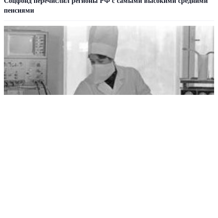
Соцфонд перечислил регионы РФ с самыми высокими средними
пенсиями
Как лечили гипертонию в СССР и как это делают сейчас
РЕКЛАМА • ООО «ДРУЖБА» ИНН 9704146411