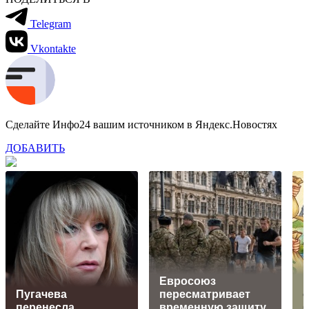
Telegram
Vkontakte
Сделайте Инфо24 вашим источником в Яндекс.Новостях
ДОБАВИТЬ
Евросоюз
Пугачева
пересматривает
о
перенесла
временную защиту