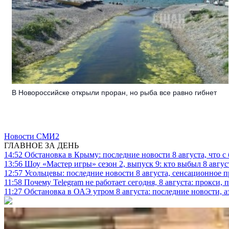
В Новороссийске открыли проран, но рыба все равно гибнет
Новости СМИ2
ГЛАВНОЕ ЗА ДЕНЬ
14:52
Обстановка в Крыму: последние новости 8 августа, что с
13:56
Шоу «Мастер игры» сезон 2, выпуск 9: кто выбыл 8 авгус
12:57
Усольцевы: последние новости 8 августа, сенсационное 
11:58
Почему Telegram не работает сегодня, 8 августа: прокси, 
11:27
Обстановка в ОАЭ утром 8 августа: последние новости, 