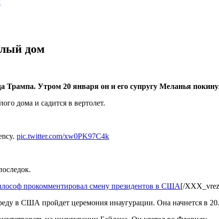
ы
елый дом
а Трампа. Утром 20 января он и его супругу Меланья покин
ого дома и садится в вертолет.
dency.
pic.twitter.com/xw0PK97C4k
последок.
 философ прокомментировал смену президентов в США
[/XXX_vrez
среду в США пройдет церемония инаугурации. Она начнется в 20