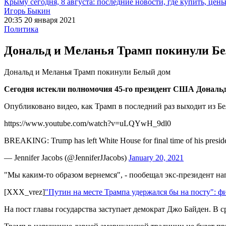
Крыму сегодня, 8 августа: последние новости, где купить, цен
Игорь Быкин
20:35 20 января 2021
Политика
Дональд и Меланья Трамп покинули Б
Дональд и Меланья Трамп покинули Белый дом
Сегодня истекли полномочия 45-го президент США Дональд
Опубликовано видео, как Трамп в последний раз выходит из Бел
https://www.youtube.com/watch?v=uLQYwH_9dl0
BREAKING: Trump has left White House for final time of his presi
— Jennifer Jacobs (@JenniferJJacobs)
January 20, 2021
"Мы каким-то образом вернемся", - пообещал экс-президент на
[XXX_vrez]
"Путин на месте Трампа удержался бы на посту":
На пост главы государства заступает демократ Джо Байден. В 