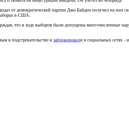
сутствовать на инаугурации Байдена. Он улетел во Флориду.
дидат от демократической партии Джо Байден получил на них с
 выборах в США.
ерждая, что в ходе выборов были допущены многочисленные нару
ным в подстрекательстве и
заблокировал
и в социальных сетях - и