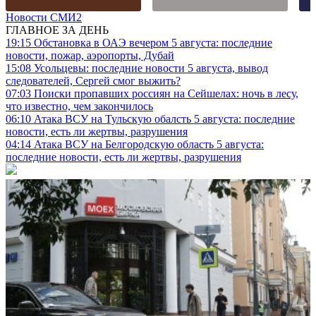
Новости СМИ2
ГЛАВНОЕ ЗА ДЕНЬ
19:15
Обстановка в ОАЭ вечером 5 августа: последние
новости, пожар, аэропорты, Дубай
15:08
Усольцевы: последние новости 5 августа, вывод
следователей, Сергей смог выжить?
07:03
Поиски пропавших россиян на Сейшелах: ночь в лесу,
что известно, чем закончилось
06:10
Атака ВСУ на Тульскую обалсть 5 августа: последние
новости, есть ли жертвы, разрушения
04:14
Атака ВСУ на Белгородскую область 5 августа:
последние новости, есть ли жертвы, разрушения