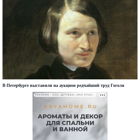
В Петербурге выставили на аукцион редчайший труд Гоголя
РЕКЛАМА • ООО «ДРУЖБА» ИНН 9704146411