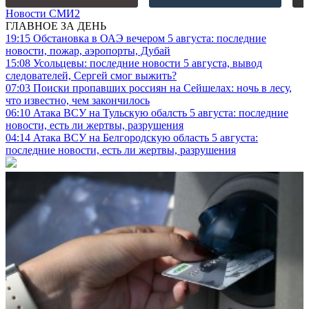
Новости СМИ2
ГЛАВНОЕ ЗА ДЕНЬ
19:15
Обстановка в ОАЭ вечером 5 августа: последние
новости, пожар, аэропорты, Дубай
15:08
Усольцевы: последние новости 5 августа, вывод
следователей, Сергей смог выжить?
07:03
Поиски пропавших россиян на Сейшелах: ночь в лесу,
что известно, чем закончилось
06:10
Атака ВСУ на Тульскую обалсть 5 августа: последние
новости, есть ли жертвы, разрушения
04:14
Атака ВСУ на Белгородскую область 5 августа:
последние новости, есть ли жертвы, разрушения