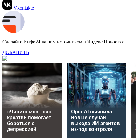
Vkontakte
Сделайте Инфо24 вашим источником в Яндекс.Новостях
ДОБАВИТЬ
«Чинит» мозг: как
OpenAI выявила
креатин помогает
новые случаи
B
бороться с
выхода ИИ-агентов
с
депрессией
из-под контроля
о