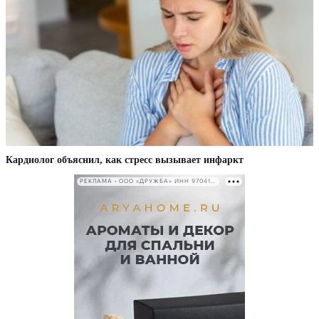
Кардиолог объяснил, как стресс вызывает инфаркт
РЕКЛАМА • ООО «ДРУЖБА» ИНН 9704146411