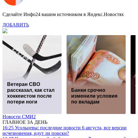
Сделайте Инфо24 вашим источником в Яндекс.Новостях
ДОБАВИТЬ
Ветеран СВО
рассказал, как стал
Банки срочно
хоккеистом после
изменили условия
Б
потери ноги
по вкладам
"
Новости СМИ2
ГЛАВНОЕ ЗА ДЕНЬ
16:25
Усольцевы: последние новости 6 августа, все версии
исчезновения, идут ли поиски?