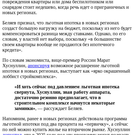
повреждения квартиры или дома беспилотником или
снарядом стоит недешево, когда речь идет о приграничных и
новых регионах.
Беляев признал, что льготная ипотека в новых регионах
создаст большую нагрузку на бюджет, поскольку из него будет
компенсироваться разница между ставками. Однако, по его
словам, у властей нет выбора, поскольку «
в большинстве
своем квартиры вообще не продаются без ипотечного
кредита».
По словам экономиста, вице-премьер России Марат
Хуснуллин,
анонсируя
возможное расширение льготной
ипотеки в новых регионах, выступает как «ярко окрашенный
лоббист стройкомплекса».
«И хоть сейчас под давлением льготная ипотека
свернута, Хуснуллин, зная работу аппарата,
достаточно резонно предполагает, что в
строительном комплексе начнутся некоторые
заминки»
, — рассуждает Беляев.
Напомним, ранее в новых регионах действовала программа
льготной ипотеки под два процента на «первичку», а сейчас
по ней можно купить жилье на вторичном рынке. Хуснуллин
допустил
, что в 2025 году под эту программу могут подпасть