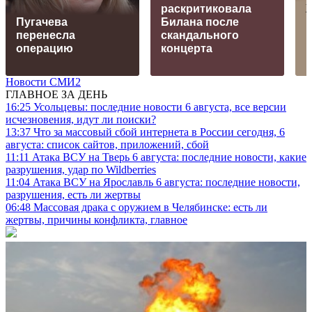
раскритиковала
Пугачева
Билана после
перенесла
скандального
операцию
концерта
Новости СМИ2
ГЛАВНОЕ ЗА ДЕНЬ
16:25
Усольцевы: последние новости 6 августа, все версии
исчезновения, идут ли поиски?
13:37
Что за массовый сбой интернета в России сегодня, 6
августа: список сайтов, приложений, сбой
11:11
Атака ВСУ на Тверь 6 августа: последние новости, какие
разрушения, удар по Wildberries
11:04
Атака ВСУ на Ярославль 6 августа: последние новости,
разрушения, есть ли жертвы
06:48
Массовая драка с оружием в Челябинске: есть ли
жертвы, причины конфликта, главное