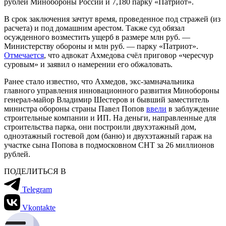
рублей Минобороны России и 7,180 парку «Патриот».
В срок заключения зачтут время, проведенное под стражей (из
расчета) и под домашним арестом. Также суд обязал
осужденного возместить ущерб в размере млн руб. —
Министерству обороны и млн руб. — парку «Патриот».
Отмечается
, что адвокат Ахмедова счёл приговор «чересчур
суровым» и заявил о намерении его обжаловать.
Ранее стало известно, что Ахмедов, экс-замначальника
главного управления инновационного развития Минобороны
генерал-майор Владимир Шестеров и бывший заместитель
министра обороны страны Павел Попов
ввели
в заблуждение
строительные компании и ИП. На деньги, направленные для
строительства парка, они построили двухэтажный дом,
одноэтажный гостевой дом (баню) и двухэтажный гараж на
участке сына Попова в подмосковном СНТ за 26 миллионов
рублей.
ПОДЕЛИТЬСЯ В
Telegram
Vkontakte