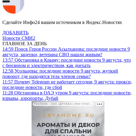
Сделайте Инфо24 вашим источником в Яндекс.Новостях
ДОБАВИТЬ
Новости СМИ2
ГЛАВНОЕ ЗА ДЕНЬ
14:59
Поиск Героя России Асылханова: последние новости 9
августа, зацепки, ветерана СВО нашли живым?
13:57
Обстановка в Крыму: последние новости 9 августа, что
с бензином и электричеством, как доехать
12:58
Усольцевы: последние новости 9 августа, жуткий
поворот, где находятся тела членов семьи?
11:57
Почему Telegram не работает сегодня, 9 августа: прокси,
последние новости, где сбой
11:28
Обстановка в ОАЭ утром 9 августа: последние новости,
взрывы, аэропорты, Дубай
РЕКЛАМА • ООО «ДРУЖБА» ИНН 9704146411