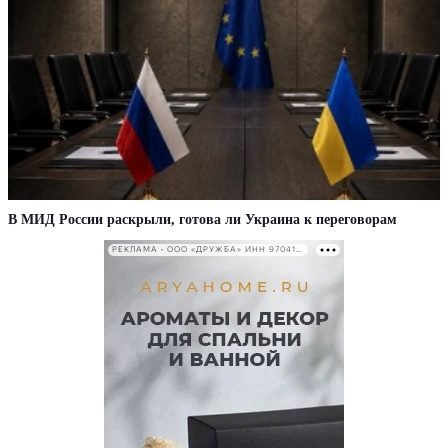
В МИД России раскрыли, готова ли Украина к переговорам
РЕКЛАМА • ООО «ДРУЖБА» ИНН 9704146411