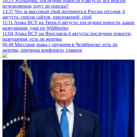
16:25
Усольцевы: последние новости 6 августа, все версии
исчезновения, идут ли поиски?
13:37
Что за массовый сбой интернета в России сегодня, 6
августа: список сайтов, приложений, сбой
11:11
Атака ВСУ на Тверь 6 августа: последние новости, какие
разрушения, удар по Wildberries
11:04
Атака ВСУ на Ярославль 6 августа: последние новости,
разрушения, есть ли жертвы
06:48
Массовая драка с оружием в Челябинске: есть ли
жертвы, причины конфликта, главное